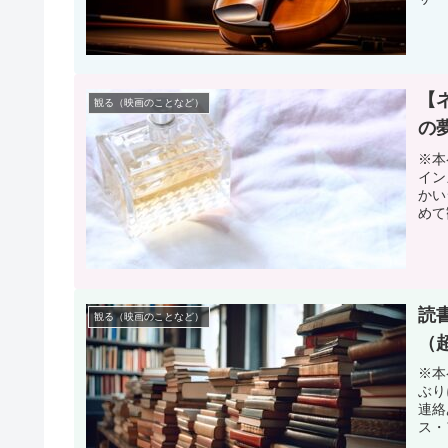
【
観る（映画のことなど）
の
※本
イン
かい
めて
読
観る（映画のことなど）
（
※本
ぶり
連絡
ス・