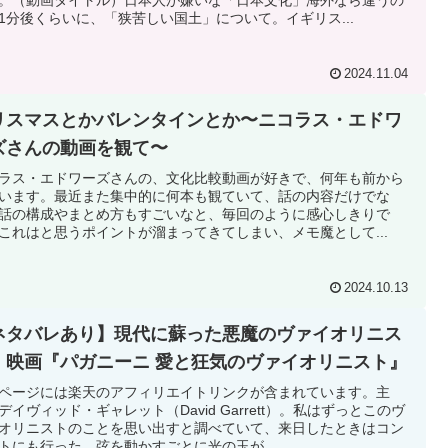
1分後くらいに、「狭苦しい国土」について。イギリス...
2024.11.04
リスマスとかバレンタインとか〜ニコラス・エドワ
ズさんの動画を観て〜
ラス・エドワーズさんの、文化比較動画が好きで、何年も前から
います。最近また集中的に何本も観ていて、話の内容だけでな
話の構成やまとめ方もすごいなと、毎回のように感心しきりで
これはと思うポイントが溜まってきてしまい、メモ魔として...
2024.10.13
ネタバレあり】現代に蘇った悪魔のヴァイオリニス
。映画『パガニーニ 愛と狂気のヴァイオリニスト』
ページには楽天のアフィリエイトリンクが含まれています。主
デイヴィッド・ギャレット（David Garrett）。私はずっとこのヴ
オリニストのことを思い出すと調べていて、来日したときはコン
トにも行った。弦を動かすごとに光の玉が...