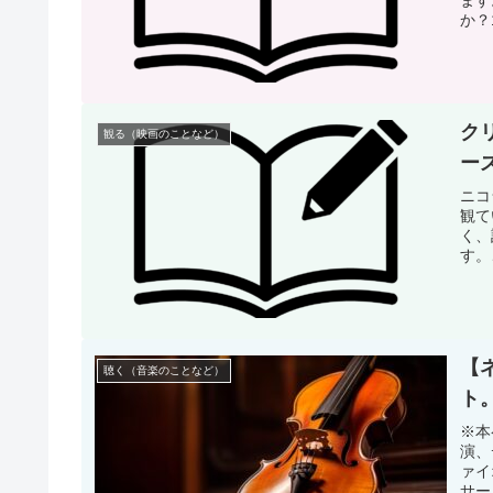
か？
ク
観る（映画のことなど）
ー
ニコ
観て
く、
す。
【
聴く（音楽のことなど）
ト
※本
演、
ァイ
サー